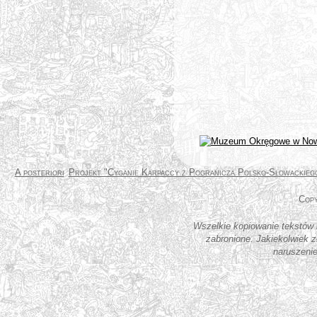
A posteriori
Projekt "Cyganie Karpaccy z Pogranicza Polsko-Słowackieg
Wszelkie kopiowanie tekstów i
zabronione. Jakiekolwiek 
naruszenie