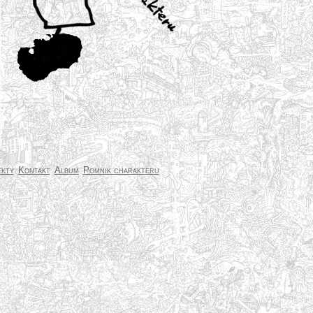
kty
Kontakt
Album
Pomnik charakteru