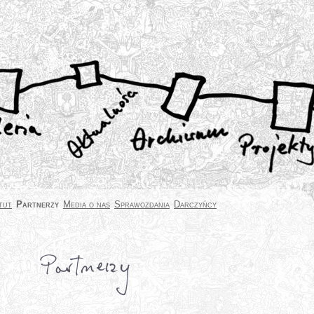
tut
Partnerzy
Media o nas
Sprawozdania
Darczyńcy