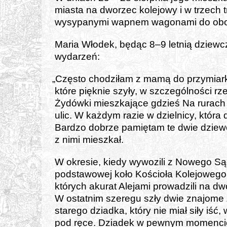
mia­sta na dwo­rzec kole­jo­wy i w trzech 
wysy­pa­ny­mi wap­nem wago­na­mi do obo
Maria Włodek, będąc 8–9 let­nią dziew­c
wyda­rzeń:
„
Często cho­dzi­łam z mamą do przy­miar­k
któ­re pięk­nie szy­ły, w szcze­gól­no­ści r
Żydówki miesz­ka­ją­ce gdzieś Na rurach a
ulic. W każ­dym razie w dziel­ni­cy, któ­ra 
Bardzo dobrze pamię­tam te dwie dziew­czy
z nimi miesz­kał.
W okre­sie, kie­dy wywo­zi­li z Nowego Są
pod­sta­wo­wej koło Kościoła Kolejowego
któ­rych aku­rat Alejami pro­wa­dzi­li na dwo
W ostat­nim sze­re­gu szły dwie zna­jo­me 
sta­re­go dziad­ka, któ­ry nie miał siły iść,
pod ręce. Dziadek w pew­nym momen­cie 