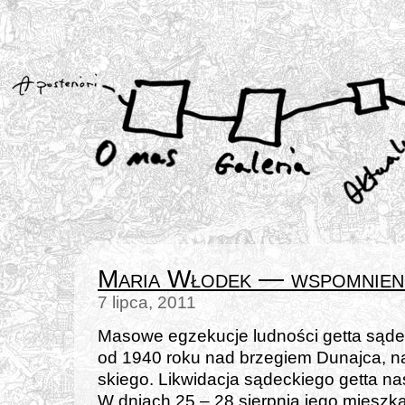
Maria Włodek — wspomnienia
7 lipca, 2011
Masowe egze­ku­cje lud­no­ści get­ta sądec
od 1940 roku nad brze­giem Dunajca, na 
skie­go. Likwidacja sądec­kie­go get­ta nas
W dniach 25 – 28 sierp­nia jego miesz­kań