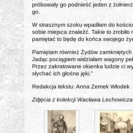
pró­bo­wa­ły go pod­nieść jeden z żoł­nie­r
go.
W strasz­nym szo­ku wpa­dłam do kościo­ł
sobie miej­sca zna­leźć. Takie to zro­bi­ło
pamię­tać to będę do koń­ca swo­je­go ży
Pamiętam rów­nież Żydów zamknię­tych 
Jadąc pocią­giem widzia­łam wago­ny peł­
Przez zakra­to­wa­ne okien­ka ludzie ci wyc
sły­chać ich gło­śne jęki.”
Redakcja tek­stu: Anna Zemek Włodek
Zdjęcia z kolek­cji Wacława Lechowicza