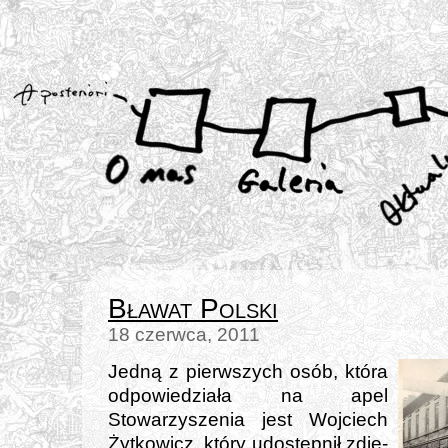
Bławat Polski
18 czerwca, 2011
Jedną z pierw­szych osób, któ­ra
odpo­wie­dzia­ła na apel
Stowarzyszenia jest Wojciech
Żytkowicz, któ­ry udo­stęp­nił zdję­