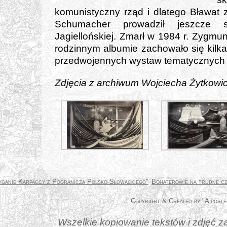
komu­ni­stycz­ny rząd i dla­te­go Bławat z
Schumacher pro­wa­dził jesz­cze sk
Jagiellońskiej. Zmarł w 1984 r. Zygmu
rodzin­nym albu­mie zacho­wa­ło się kil­ka 
przed­wo­jen­nych wystaw tema­tycz­nych
Zdjęcia z archi­wum Wojciecha Żytkowi
yganie Karpaccy z Pogranicza Polsko-Słowackiego"
Bohaterowie na trudne c
Wszelkie kopiowanie tekstów i zdjęć za