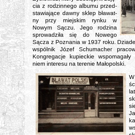
cia z rodzin­ne­go albu­mu przed­
sta­wia­ją­ce daw­ny sklep bła­wat­
ny przy miej­skim ryn­ku w
Nowym Sączu. Jego rodzi­na
spro­wa­dzi­ła się do Nowego
Sącza z Poznania w 1937 roku. Dziade
wspól­nik Józef Schumacher pra­co­
Kongregacje kupiec­kie wspo­ma­ga­ły za
niem inte­re­su na tere­nie Małopolski.
W 
śc
la
sk
si
Ja
ka
ws
sk